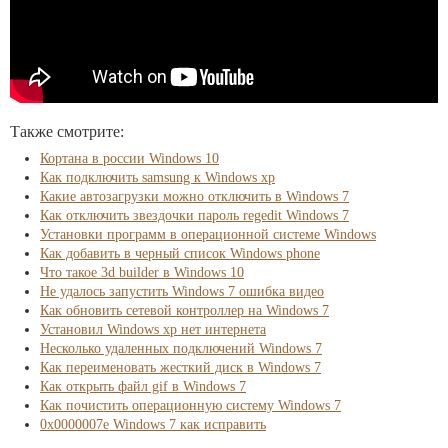
Также смотрите:
Кортана в россии Windows 10
Как подключить samsung к Windows xp
Какие автозагрузки можно отключить в Windows 7
Как отключить звездочки пароль regedit Windows 7
Установки программ в операционной системе Windows
Как добавить в черный список Windows phone
Что такое 3d builder в Windows 10
Не удалось запустить Windows 7 ошибка видео
Как обновить сетевой контроллер на Windows 7
Установил Windows xp нет интернета
Несколько удаленных подключений Windows 7
Как переименовать жесткий диск в Windows 7
Как открыть файл gif в Windows 7
Как почистить операционную систему Windows 7
0х0000007е Windows 7 как исправить